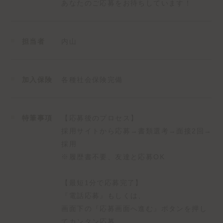
あなたのご応募をお待ちしています！
～ワンチームで案件に取り組みます～
9：30 営業開始
～メール・反響・架電対応～
担当者
内山
12：00 お昼休憩
～午後のスタートダッシュを切るために一息つきます
～
13：00 営業開始
加入保険
各種社会保険完備
～お客様のご案内・業者や物件周り～
17：30 終業
～一日の締めです！～
特筆事項
【応募後のプロセス】
終業後はプライベートの時間をお楽しみください！
採用サイトから応募→書類選考→面接2回→
採用
-∴-∵-∴-∵-∴-∵-∴-∵-∴-∵-
※履歴書不要、友達と応募OK
【株式会社千代田建設のおすすめポイント】
【最短1分で応募完了】
✓1年に4回の長期休みでプライベートも充実◎
『電話応募』もしくは、
✓国家資格の取得補助あり◎
画面下の『応募画面へ進む』ボタンを押し
✓手当が豊富で家族も喜ぶ◎
てカンタン応募。
✓あのリゾートホテルに割引宿泊可能◎