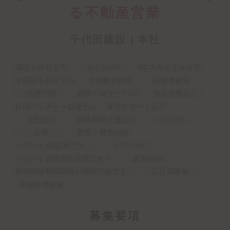
る不動産営業
千代田建設｜本社
英語も話せる方
ネイルOK
PCスキルできる方
中国語も話せる方
有資格者歓迎
経験者歓迎
学歴不問
副業・WワークOK
独立支援あり
社内ベンチャー制度あり
育児サポートあり
社割あり
資格取得支援あり
ひげOK
急募
髪型・髪色自由
リモート面接OKです！
ピアスOK
リモート面談対応可能です！
服装自由
勤務開始時期調整の相談可能です！
正社員募集
未経験者歓迎
募
集要項