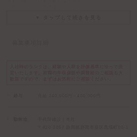
楽しく働くことを大事にしており
『楽しくなければ仕事じゃない』
という考えのもと日々働いています！
▼ タップして続きを見る
そんな不動産会社他にありますでしょうか？
あなたが後悔しない転職の場を
募集要項詳細
私達は提供できるかもしれません！
-∴-∵-∴-∵-∴-∵-∴-∵-∴-∵-
入社時のランクは、経験や人柄を評価基準に沿って決
定いたします。
前職の年収保証や調整給のご相談も大
【このようなお仕事をお任せします！】
歓迎ですので、まずはお気軽にご相談ください。
不動産賃貸・賃貸管理・土地や建物の売買・仲介を
通じて地域の人々により安心・安全・快適な
給与
月給 240,000円～400,000円
『住まい』を提供していただきます。
※当社は総合的な不動産コンサルティングを
勤務地
千代田建設｜本社
行っていきたい想いから将来的には
売買・賃貸どちらの営業も行っていただきます。
〒420-0867 静岡県静岡市葵区馬場町80-1