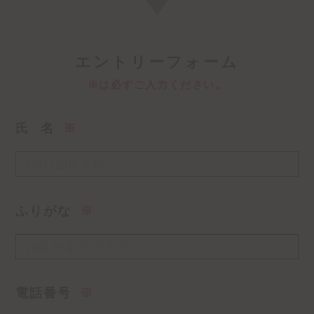
4年～5年 サブマネージャー 部下1人
6年～ マネージャー 部下3人
エ
ントリーフォーム
※は必ずご入力ください。
氏
名
※
ふりがな
※
電話番号
※