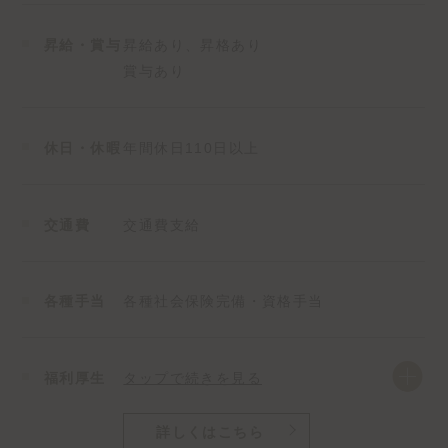
-∴-∵-∴-∵-∴-∵-∴-∵-∴-∵-
昇給・賞与
昇給あり、昇格あり
【具体的には…】
賞与あり
●賃貸仲介
お部屋に興味を持ったお客様に対して
お部屋のご紹介・ご提案をいたします。
休日・休暇
年間休日110日以上
場所、賃料、間取りだけのご紹介・提案だけではな
く、
生活のアドバイスから住まいのご相談や
交通費
交通費支給
お悩み解決も行う大切なお仕事です！
●賃貸管理
各種手当
各種社会保険完備・資格手当
入居中のお客様から頂くすべてのご連絡に対して
スピーディなご対応をいたします。
建物やお部屋等のトラブルの解決から
退去のお手伝いまで入居中のお客様の問題や
福利厚生
タップで続きを見る
お悩み解決は賃貸管理の大切なお仕事の一つです！
また、トラブルが起きないように事前対策をしていき
詳しくはこちら
ます。