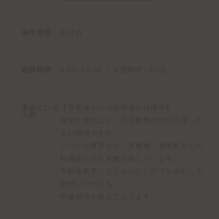
そして、物件オーナー様には報告や解決のご提案、
家賃の管理の他、建物の管理、空室対策、相続対策、
税金対策等のご提案をいたします！
雇用形態
正社員
●売買仲介・買取
土地、建物（新築・中古）、共同住宅、
勤務時間
9:00~17:30 ＊休憩時間：60分
ビルの購入や売却、仲介を行います。
一生に一度の高価な買い物の瞬間に立ち会える
やりがいの大きいお仕事です！
求めている
【異業種からの転職者も活躍中】
何億円と言った高額取引を行う事も…！？
人材
保険や通信など、元営業職の方が活躍しや
すい職場ですが
-∴-∵-∴-∵-∴-∵-∴-∵-∴-∵-
アパレル業界など、異業種・異業界からの
転職者の方も多数在籍しています。
【一日の流れをご紹介！】
不動産業界になじみのない方でも安心して
9：00 出社
勤務いただける
～気持ちの良い挨拶で一日をスタート！～
9：00 清掃
研修環境を整えております。
～気持ちよく働ける環境を全員で準備します～
9：15 課内MTG