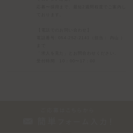
✓外部コンサルによる研修で未経験でも安心◎
応募〜採用まで、最短2週間程度でご案内し
✓社会貢献を実感できる！将来性◎
ております。
✓JR静岡駅近く！（通勤楽々）
【電話でのお問い合わせ】
-∴-∵-∴-∵-∴-∵-∴-∵-∴-∵-
電話番号: 054-252-2141（担当： 内山 ）
まで
【募集の背景】
「求人を見た」とお問合わせください。
事業拡大による増員募集
受付時間 10：00〜17：00
-∴-∵-∴-∵-∴-∵-∴-∵-∴-∵-
【キャリアステップ】
～不動産未経験者の場合～
～半年 先輩の同行で知識を習得します！
1年～3年
チーフ（宅建取得できている場合・粗利1,000万円）
1人前の証です！
⇓マネジメントにチャレンジ！⇓