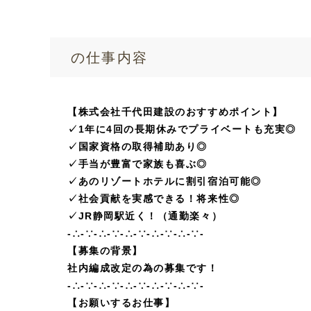
の仕事内容
【株式会社千代田建設のおすすめポイント】
✓1年に4回の長期休みでプライベートも充実◎
✓国家資格の取得補助あり◎
✓手当が豊富で家族も喜ぶ◎
✓あのリゾートホテルに割引宿泊可能◎
✓社会貢献を実感できる！将来性◎
✓JR静岡駅近く！（通勤楽々）
-∴-∵-∴-∵-∴-∵-∴-∵-∴-∵-
【募集の背景】
社内編成改定の為の募集です！
-∴-∵-∴-∵-∴-∵-∴-∵-∴-∵-
【お願いするお仕事】